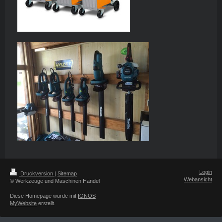
Login
Druckversion
|
Sitemap
Webansicht
© Werkzeuge und Maschinen Handel
Diese Homepage wurde mit
IONOS
MyWebsite
erstellt.