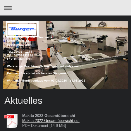
Werkzeuge und Maschinenmarkt
Großensterz 13
95666 Mitterteich
Tel.: 09633 - 1274
Tel.: 01751653894
Fax: 09633 - 1799
Werkzeuge,Maschinen,Schweißgas und vieles mehr!
Kommen Sie vorbei wir beraten Sie gerne!
Wir halten Betriebsurlaub vom 03.08.2026 - 23.08.2026
Aktuelles
Makita 2022 Gesamtübersicht
Makita 2022 Gesamtübersicht.pdf
PDF-Dokument [14.9 MB]